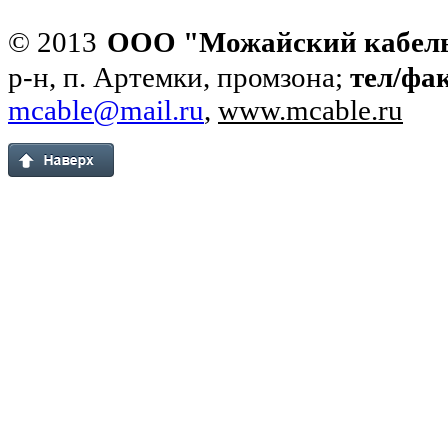
© 2013
ООО "Можайский кабел
р-н, п. Артемки, промзона;
тел/фа
mcable@mail.ru
,
www.mcable.ru