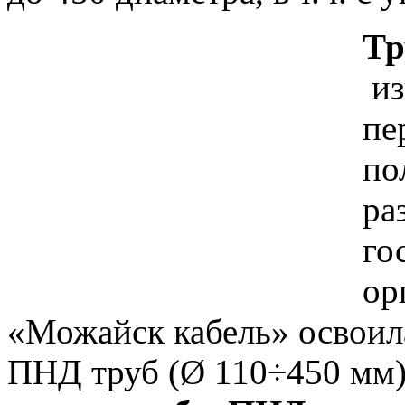
Тр
из
пе
по
ра
го
ор
«Можайск кабель» освои
ПНД труб (Ø 110÷450 мм)