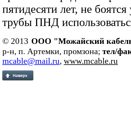
пятидесяти лет, не боятс
трубы ПНД использоватьс
© 2013
ООО "Можайский кабел
р-н, п. Артемки, промзона;
тел/фа
mcable@mail.ru
,
www.mcable.ru